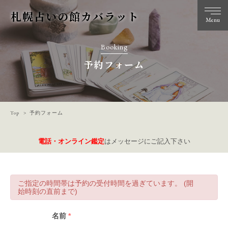
札幌占いの館カバラット
Menu
Booking
予約フォーム
Top
予約フォーム
電話・オンライン鑑定
はメッセージにご記入下さい
ご指定の時間帯は予約の受付時間を過ぎています。 (開
始時刻の直前まで)
名前
*