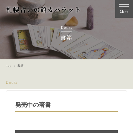
札幌占いの館カバラット
Menu
Books
書籍
Top
書籍
Books
発売中の著書​