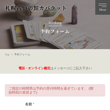
札幌占いの館カバラット
Menu
Booking
予約フォーム
Top
予約フォーム
電話・オンライン鑑定
はメッセージにご記入下さい
ご指定の時間帯は予約の受付時間を過ぎています。 (開
始時刻の直前まで)
名前
*