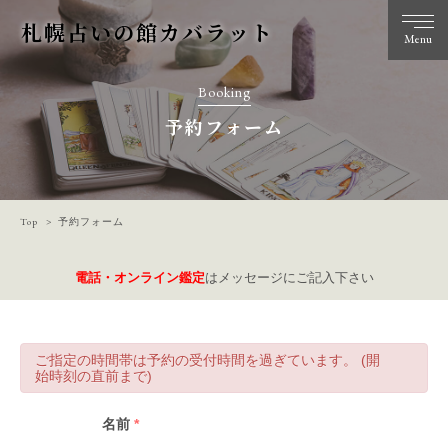
札幌占いの館カバラット
Menu
Booking
予約フォーム
Top
予約フォーム
電話・オンライン鑑定
はメッセージにご記入下さい
ご指定の時間帯は予約の受付時間を過ぎています。 (開
始時刻の直前まで)
名前
*