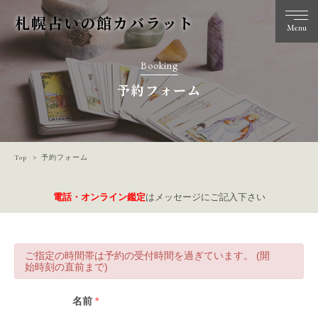
札幌占いの館カバラット
Menu
Booking
予約フォーム
Top
予約フォーム
電話・オンライン鑑定
はメッセージにご記入下さい
ご指定の時間帯は予約の受付時間を過ぎています。 (開
始時刻の直前まで)
名前
*