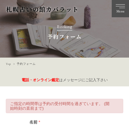
札幌占いの館カバラット
Menu
Booking
予約フォーム
Top
予約フォーム
電話・オンライン鑑定
はメッセージにご記入下さい
ご指定の時間帯は予約の受付時間を過ぎています。 (開
始時刻の直前まで)
名前
*