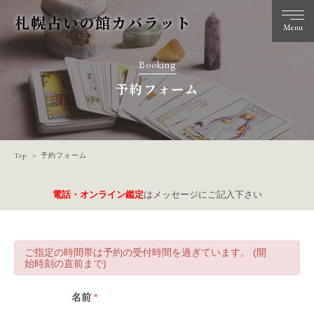
札幌占いの館カバラット
Menu
Booking
予約フォーム
Top
予約フォーム
電話・オンライン鑑定
はメッセージにご記入下さい
ご指定の時間帯は予約の受付時間を過ぎています。 (開
始時刻の直前まで)
名前
*