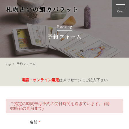
札幌占いの館カバラット
Menu
Booking
予約フォーム
Top
予約フォーム
電話・オンライン鑑定
はメッセージにご記入下さい
ご指定の時間帯は予約の受付時間を過ぎています。 (開
始時刻の直前まで)
名前
*