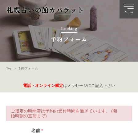
札幌占いの館カバラット
Menu
Booking
予約フォーム
Top
予約フォーム
電話・オンライン鑑定
はメッセージにご記入下さい
ご指定の時間帯は予約の受付時間を過ぎています。 (開
始時刻の直前まで)
名前
*