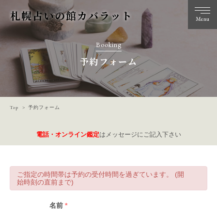
札幌占いの館カバラット
Menu
Booking
予約フォーム
Top
予約フォーム
電話・オンライン鑑定
はメッセージにご記入下さい
ご指定の時間帯は予約の受付時間を過ぎています。 (開
始時刻の直前まで)
名前
*