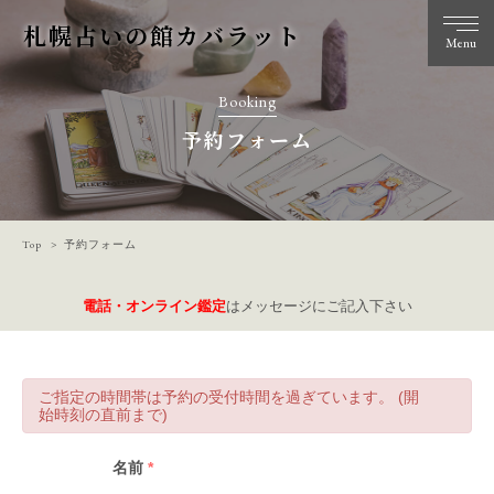
札幌占いの館カバラット
Menu
Booking
予約フォーム
Top
予約フォーム
電話・オンライン鑑定
はメッセージにご記入下さい
ご指定の時間帯は予約の受付時間を過ぎています。 (開
始時刻の直前まで)
名前
*