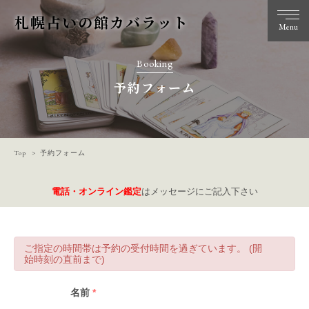
札幌占いの館カバラット
Menu
Booking
予約フォーム
Top
予約フォーム
電話・オンライン鑑定
はメッセージにご記入下さい
ご指定の時間帯は予約の受付時間を過ぎています。 (開
始時刻の直前まで)
名前
*