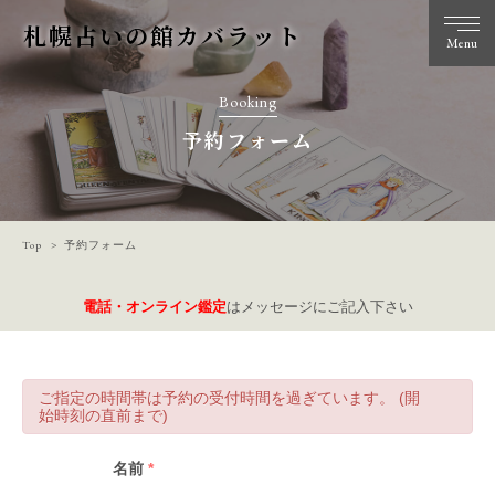
札幌占いの館カバラット
Menu
Booking
予約フォーム
Top
予約フォーム
電話・オンライン鑑定
はメッセージにご記入下さい
ご指定の時間帯は予約の受付時間を過ぎています。 (開
始時刻の直前まで)
名前
*