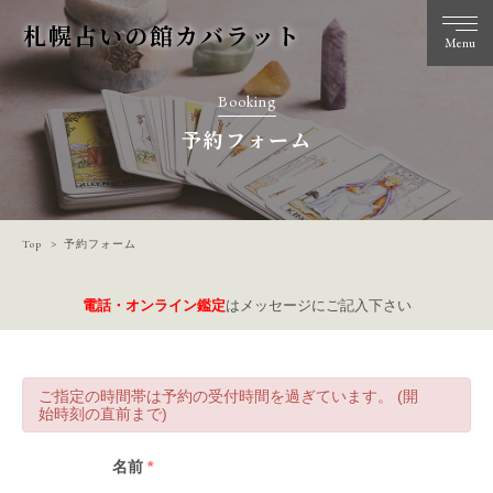
札幌占いの館カバラット
Menu
Booking
予約フォーム
Top
予約フォーム
電話・オンライン鑑定
はメッセージにご記入下さい
ご指定の時間帯は予約の受付時間を過ぎています。 (開
始時刻の直前まで)
名前
*