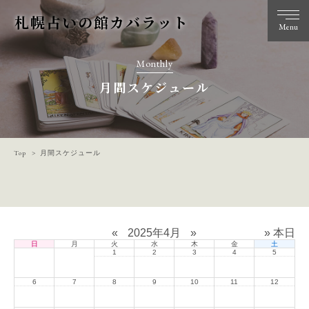
札幌占いの館カバラット
Menu
Monthly
月間スケジュール
Top
月間スケジュール
«
2025年4月
»
» 本日
日
月
火
水
木
金
土
1
2
3
4
5
6
7
8
9
10
11
12