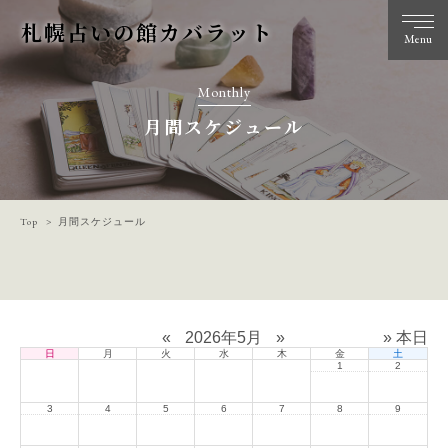
札幌占いの館カバラット
Menu
Monthly
月間スケジュール
Top
月間スケジュール
«
2026年5月
»
» 本日
日
月
火
水
木
金
土
1
2
3
4
5
6
7
8
9