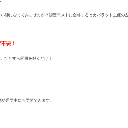
ュー
たも占い師になってみませんか？認定テストに合格するとカバラット主催の
習不要！
ん。ひたすら問題を解くだけ！
勤や通学中にも学習できます。