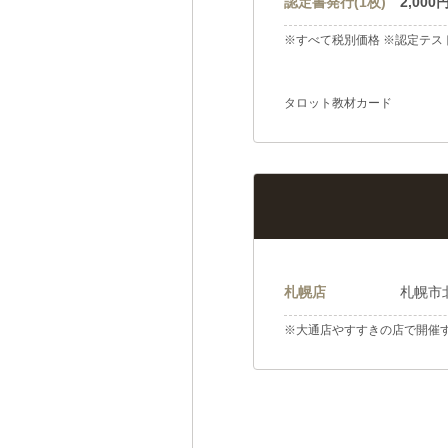
認定書発行(1枚)
2,000
※すべて税別価格 ※認定テ
タロット教材カード
札幌店
札幌市北
※大通店やすすきの店で開催