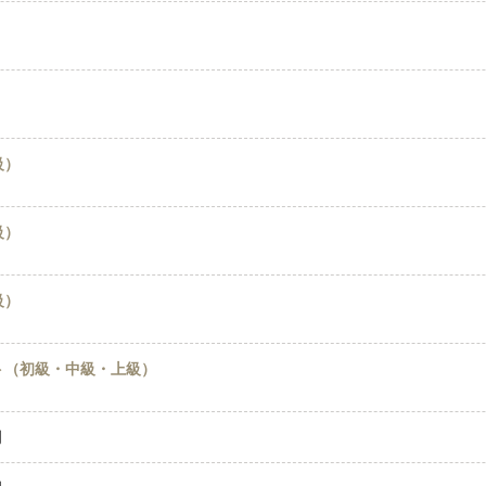
級）
級）
級）
ト（初級・中級・上級）
円