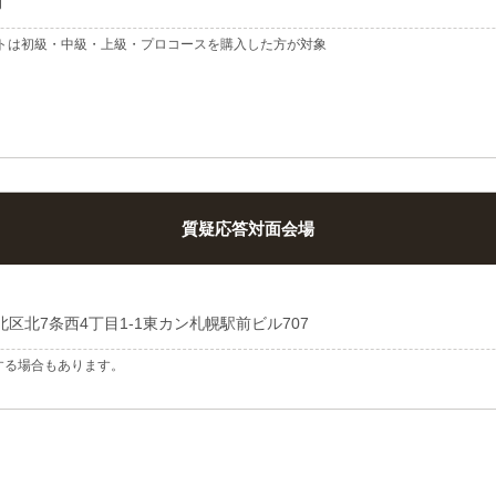
円
ストは初級・中級・上級・プロコースを購入した方が対象
質疑応答対面会場
区北7条西4丁目1-1
東カン札幌駅前ビル707
する場合もあります。