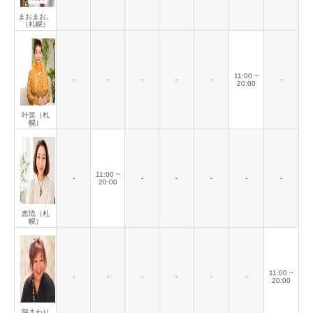
まおまお。
（札幌）
11:00 ~
-
-
-
-
-
-
20:00
叶笑（札
幌）
11:00 ~
-
-
-
-
-
-
20:00
恵琉（札
幌）
11:00 ~
-
-
-
-
-
-
20:00
陽まわり