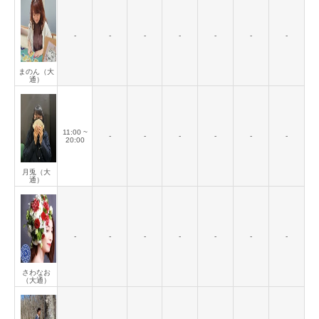
-
-
-
-
-
-
-
まのん（大
通）
11:00 ~
-
-
-
-
-
-
20:00
月兎（大
通）
-
-
-
-
-
-
-
さわなお
（大通）