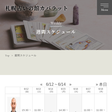
札幌占いの館カバラット
Menu
Weekly
週間スケジュール
Top
週間スケジュール
«
6/12 ~ 6/14
»
» 本日
6/12
6/13
6/14
6/15
6/16
6/17
6/18
(金)
(土)
(日)
(月)
(火)
(水)
(木)
15:30 ~
11:00 ~
14:30 ~
11:00 ~
11:00 ~
-
-