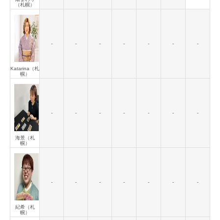
（札幌）
-
-
-
-
-
-
-
Katarina（札
幌）
-
-
-
-
-
-
-
海景（札
幌）
-
-
-
-
-
-
-
紀希（札
幌）