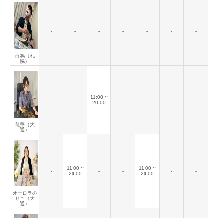
-
-
-
-
-
-
-
白鴉（札
幌）
11:00 ~
-
-
-
-
-
-
20:00
龍華（大
通）
11:00 ~
11:00 ~
-
-
-
-
-
20:00
20:00
オーロラの
りこ（大
通）