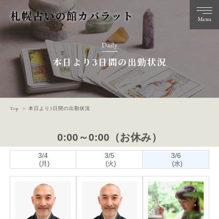
札幌占いの館カバラット
Menu
Daily
本日より3日間の出勤状況
Top
本日より3日間の出勤状況
0:00～0:00（お休み）
3/4
3/5
3/6
(月)
(火)
(水)