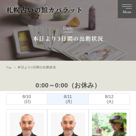
札幌占いの館カバラット
Menu
Daily
本日より3日間の出勤状況
Top
本日より3日間の出勤状況
0:00～0:00（お休み）
8/10
8/11
8/12
(日)
(月)
(火)