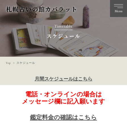
札幌占いの館カバラット
Menu
Timetable
スケジュール
Top
スケジュール
月間スケジュールはこちら
電話・オンラインの場合は
メッセージ欄に記入願います
鑑定料金の確認はこちら