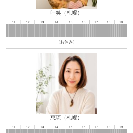
叶笑（札幌）
11
12
13
14
15
16
17
18
19
（お休み）
恵琉（札幌）
11
12
13
14
15
16
17
18
19