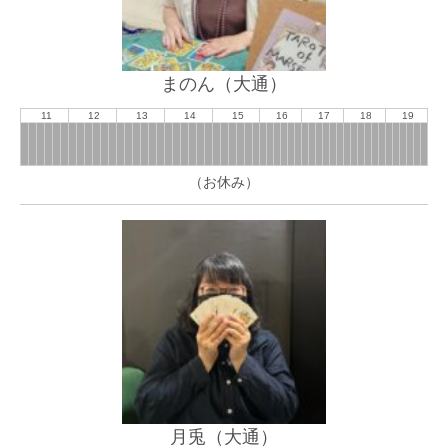
まのん（大通）
11
12
13
14
15
16
17
18
19
（お休み）
月兎（大通）