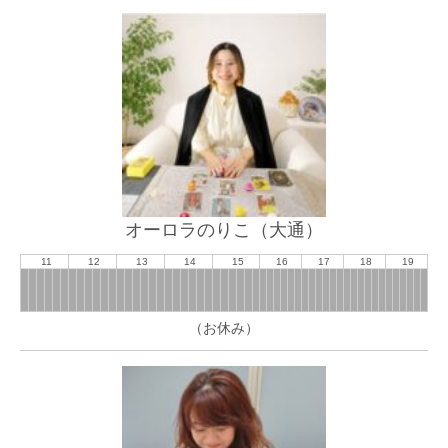
オーロラのりこ（大通）
11
12
13
14
15
16
17
18
19
（お休み）