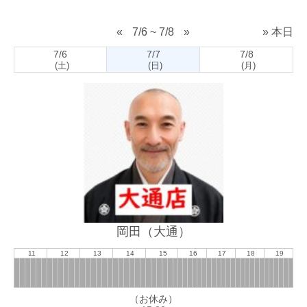
«
7/6 ~ 7/8
»
» 本日
7/6
7/7
7/8
(土)
(日)
(月)
岡田（大通）
11
12
13
14
15
16
17
18
19
（お休み）