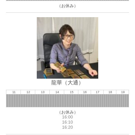
（お休み）
龍華（大通）
11
12
13
14
15
16
17
18
19
（お休み）