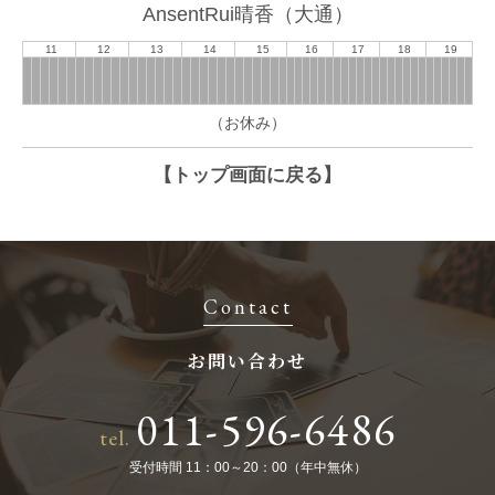
AnsentRui晴香（大通）
11
12
13
14
15
16
17
18
19
（お休み）
【トップ画面に戻る】
Contact
お問い合わせ
011-596-6486
tel.
受付時間 11：00～20：00（年中無休）