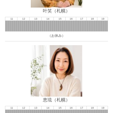
叶笑（札幌）
11
12
13
14
15
16
17
18
19
（お休み）
恵琉（札幌）
11
12
13
14
15
16
17
18
19