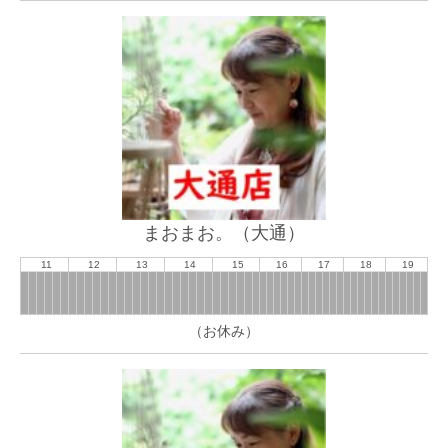
まおまお。（大通）
11
12
13
14
15
16
17
18
19
（お休み）