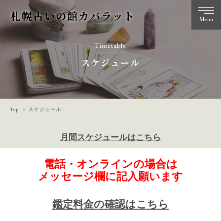
札幌占いの館カバラット
Menu
Timetable
スケジュール
Top
スケジュール
月間スケジュールはこちら
電話・オンラインの場合は
メッセージ欄に記入願います
鑑定料金の確認はこちら