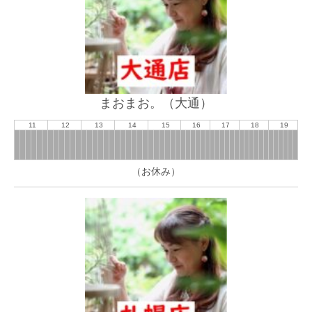
まおまお。（大通）
11
12
13
14
15
16
17
18
19
（お休み）