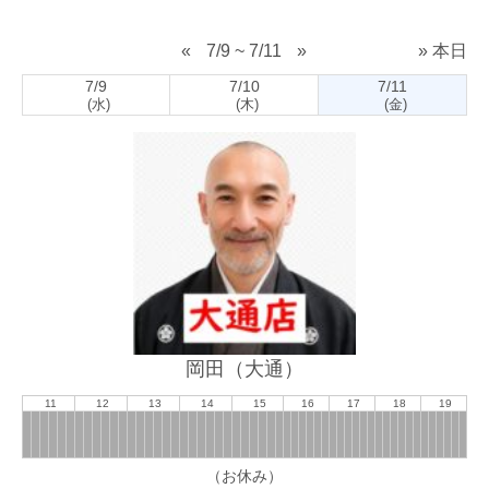
«
7/9 ~ 7/11
»
» 本日
7/9
7/10
7/11
(水)
(木)
(金)
岡田（大通）
11
12
13
14
15
16
17
18
19
（お休み）