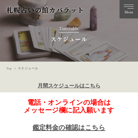
札幌占いの館カバラット
Menu
Timetable
スケジュール
Top
スケジュール
月間スケジュールはこちら
電話・オンラインの場合は
メッセージ欄に記入願います
鑑定料金の確認はこちら