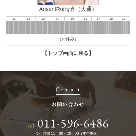
AnsentRui晴香（大通）
11
12
13
14
15
16
17
18
19
（お休み）
【トップ画面に戻る】
Contact
お問い合わせ
011-596-6486
tel.
受付時間 11：00～20：00（年中無休）