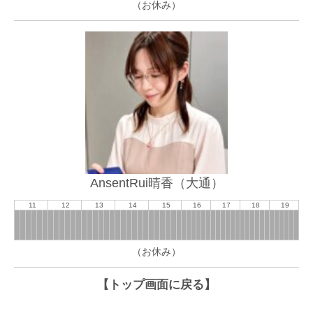
（お休み）
AnsentRui晴香（大通）
11
12
13
14
15
16
17
18
19
（お休み）
【トップ画面に戻る】