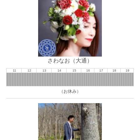
さわなお（大通）
11
12
13
14
15
16
17
18
19
（お休み）