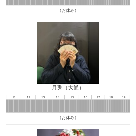
（お休み）
月兎（大通）
11
12
13
14
15
16
17
18
19
（お休み）