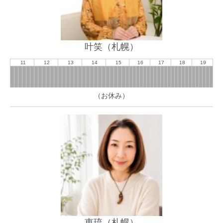
叶笑（札幌）
11
12
13
14
15
16
17
18
19
（お休み）
恵琉（札幌）