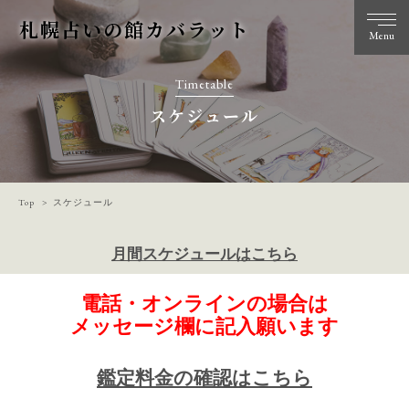
札幌占いの館カバラット
Menu
Timetable
スケジュール
Top
スケジュール
月間スケジュールはこちら
電話・オンラインの場合は
メッセージ欄に記入願います
鑑定料金の確認はこちら