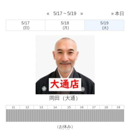
«
5/17 ~ 5/19
»
» 本日
5/17
5/18
5/19
(日)
(月)
(火)
岡田（大通）
11
12
13
14
15
16
17
18
19
（お休み）