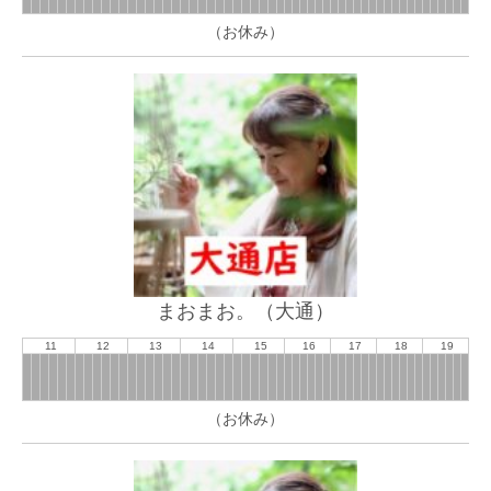
（お休み）
まおまお。（大通）
11
12
13
14
15
16
17
18
19
（お休み）