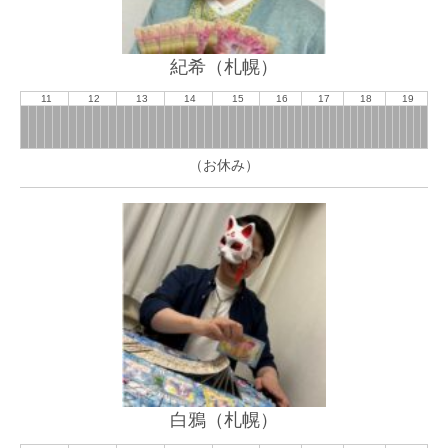
紀希（札幌）
11
12
13
14
15
16
17
18
19
（お休み）
白鴉（札幌）