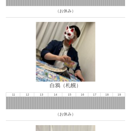
（お休み）
白鴉（札幌）
11
12
13
14
15
16
17
18
19
（お休み）