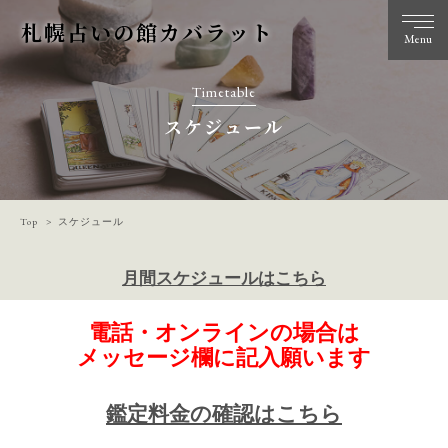
札幌占いの館カバラット
Menu
Timetable
スケジュール
Top
スケジュール
月間スケジュールはこちら
電話・オンラインの場合は
メッセージ欄に記入願います
鑑定料金の確認はこちら