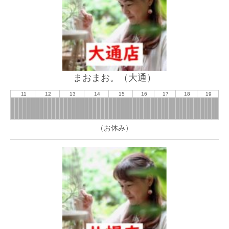
まおまお。（大通）
11
12
13
14
15
16
17
18
19
（お休み）