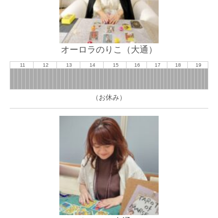
オーロラのりこ（大通）
11
12
13
14
15
16
17
18
19
（お休み）