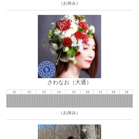
（お休み）
さわなお（大通）
11
12
13
14
15
16
17
18
19
（お休み）