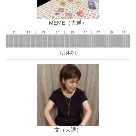
MEME（大通）
11
12
13
14
15
16
17
18
19
（お休み）
文（大通）