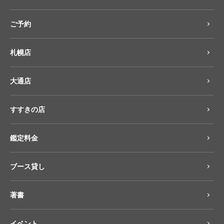
ご予約
札幌店
大通店
すすきの店
鑑定料金
ブース貸し
著書
イベント